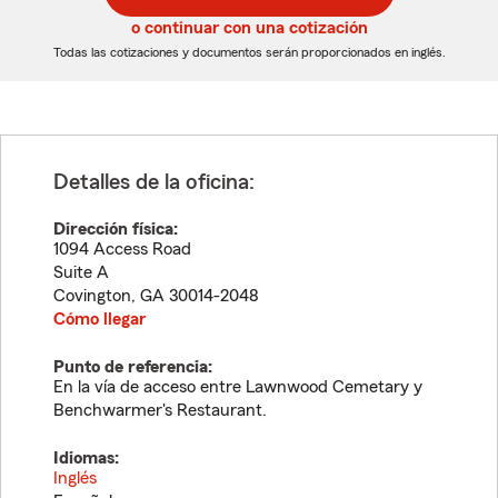
5
5
o continuar con una cotización
dígitos
dígitos
Todas las cotizaciones y documentos serán proporcionados en inglés.
Detalles de la oficina:
Dirección física:
1094 Access Road
Suite A
Covington
,
GA
30014-2048
Cómo llegar
Punto de referencia:
En la vía de acceso entre Lawnwood Cemetary y
Benchwarmer's Restaurant.
Idiomas:
Inglés