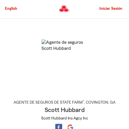
Pasar
al
English
Iniciar Sesión
contenido
principal
Comienzo
del
contenido
principal
®
AGENTE DE SEGUROS DE STATE FARM
,
COVINGTON
, GA
Scott Hubbard
Scott Hubbard Ins Agcy Inc