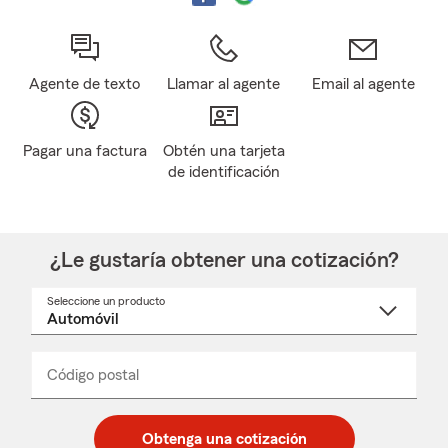
Agente de texto
Llamar al agente
Email al agente
Pagar una factura
Obtén una tarjeta
de identificación
¿Le gustaría obtener una cotización?
Seleccione un producto
Seleccione
un
nombre
de
producto
del
Código postal
Ingresa
Ingresa
_____
menú
un
un
desplegable
código
código
postal
postal
Obtenga una cotización
de
de