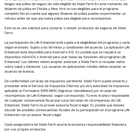
tengas una póliza de seguro de vida elegible de State Farm.En este momento, los
titulares de póliza en Florida y New York no son elegibles para el programa
completo.Ten en cuenta que algunos titulares de póliza pueden experimentar un
retraso antes de que una nueva póliza sea elegible para recompensas.
Esto no es una solicitud para comprar o vender productos de seguros de State
Farm.
La participación de Life Enhanced está sujeta a la elegibilidad del programa y varía
según el estado. Sujeto a los términos y condiciones del acuerdo. La aplicación Life
Enhanced está disponible para Android e iOS. Es posible que se requiera un
dispositivo móvil iOS o Android para usar todas las funciones del programa Life
Enhanced. Los clientes deben aceptar autorizar a State Farm a recopilar datos
sobre salud y bienestar. Los usuarios de aplicaciones móviles deben aceptar un
acuerdo de licencia.
De conformidad con la ley de impuestos pertinente, State Farm puede enviarte y
presentar ante el Servicio de Impuestos Internos y/u otra autoridad de impuestos
aplicable un Formulario 1099-MISC (ingresos misceláneos) por el canje de
recompensas de Life Enhanced, según corresponda. Tú eres el único responsable
de cualquier consecuencia fiscal que surja del canje de recompensas de Life
Enhanced. State Farm no provee asesoría fiscal ni legal. Es posible que desees
discutir las posibles consecuencias fiscales de tu participación en el programa Life
Enhanced con un asesor fiscal o legal.
Cada aseguradora de State Farm asume la exclusiva responsabilidad financiera
por sus propios productos.