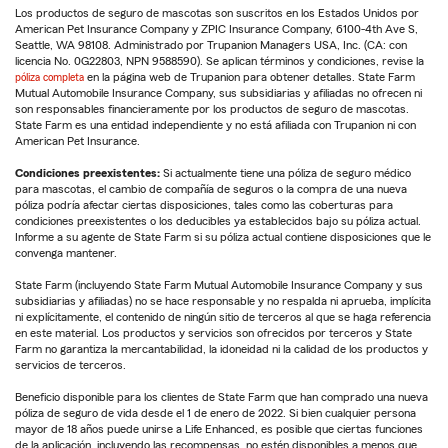
Los productos de seguro de mascotas son suscritos en los Estados Unidos por
American Pet Insurance Company y ZPIC Insurance Company, 6100-4th Ave S,
Seattle, WA 98108. Administrado por Trupanion Managers USA, Inc. (CA: con
licencia No. 0G22803, NPN 9588590). Se aplican términos y condiciones, revise la
póliza completa
en la página web de Trupanion para obtener detalles. State Farm
Mutual Automobile Insurance Company, sus subsidiarias y afiliadas no ofrecen ni
son responsables financieramente por los productos de seguro de mascotas.
State Farm es una entidad independiente y no está afiliada con Trupanion ni con
American Pet Insurance.
Condiciones preexistentes:
Si actualmente tiene una póliza de seguro médico
para mascotas, el cambio de compañía de seguros o la compra de una nueva
póliza podría afectar ciertas disposiciones, tales como las coberturas para
condiciones preexistentes o los deducibles ya establecidos bajo su póliza actual.
Informe a su agente de State Farm si su póliza actual contiene disposiciones que le
convenga mantener.
State Farm (incluyendo State Farm Mutual Automobile Insurance Company y sus
subsidiarias y afiliadas) no se hace responsable y no respalda ni aprueba, implícita
ni explícitamente, el contenido de ningún sitio de terceros al que se haga referencia
en este material. Los productos y servicios son ofrecidos por terceros y State
Farm no garantiza la mercantabilidad, la idoneidad ni la calidad de los productos y
servicios de terceros.
Beneficio disponible para los clientes de State Farm que han comprado una nueva
póliza de seguro de vida desde el 1 de enero de 2022. Si bien cualquier persona
mayor de 18 años puede unirse a Life Enhanced, es posible que ciertas funciones
de la aplicación, incluyendo las recompensas, no estén disponibles a menos que